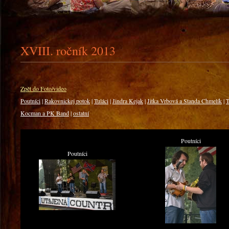
XVIII. ročník 2013
Zpět do Foto/video
Poutníci
|
Rakovnickej potok
|
Tuláci
|
Jindra Kejak
|
Jitka Vrbová a Standa Chmelík
|
T
Kocman a PK Band
|
ostatní
Poutníci
Poutníci