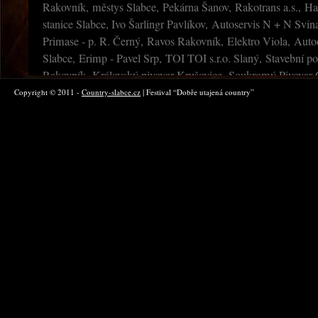
Rakovník, městys Slabce, Pekárna Šanov, Rakotrans a.s., Ha
stanice Slabce, Ivo Šarlingr Pavlíkov, Autoservis N + N Svin
Primase - p. R. Černý, Ravos Rakovník, Elektro Viola, Aut
Slabce, Erimp - Pavel Srp, TOI TOI s.r.o. Slaný, Stavební pod
v zákulisí
Taxmeni
Rakovník, Královský pivovar Krušovice, Soukromý Pivovar C
Frolík, Ing. Jiří Pergler Lubná, Tiskárna TUČEK, Varia graf
Copyright © 2011 -
Country-slabce.cz
| Festival “Dobře utajená country”
ČNES Rakovník
Taxmeni
Taxmeni
Vojta Kiďák Tomáško
v zákulisí :-)