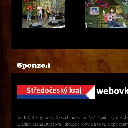
Jindra Kejak
fronta na CD
Sponzoři
Jitka Vrbová dostává dárek
Jitka Vrbová a Standa Chmelík
AGRA Řisuty s.r.o., Rakochmel s.r.o., VP Trend - výroba dv
Kladno, Hana Burešová - drogerie Nové Strašecí, Copy cen