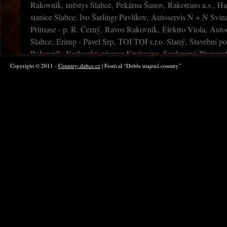
Rakovník, městys Slabce, Pekárna Šanov, Rakotrans a.s., Ha
stanice Slabce, Ivo Šarlingr Pavlíkov, Autoservis N + N Svin
Primase - p. R. Černý, Ravos Rakovník, Elektro Viola, Aut
Slabce, Erimp - Pavel Srp, TOI TOI s.r.o. Slaný, Stavební pod
Rakovník, Královský pivovar Krušovice, Soukromý Pivovar C
Frolík, Ing. Jiří Pergler Lubná, Tiskárna TUČEK, Varia graf
Copyright © 2011 -
Country-slabce.cz
| Festival “Dobře utajená country”
ČNES Rakovník