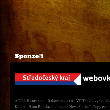
Sponzoři
AGRA Řisuty s.r.o., Rakochmel s.r.o., VP Trend - výroba dv
Kladno, Hana Burešová - drogerie Nové Strašecí, Copy cen