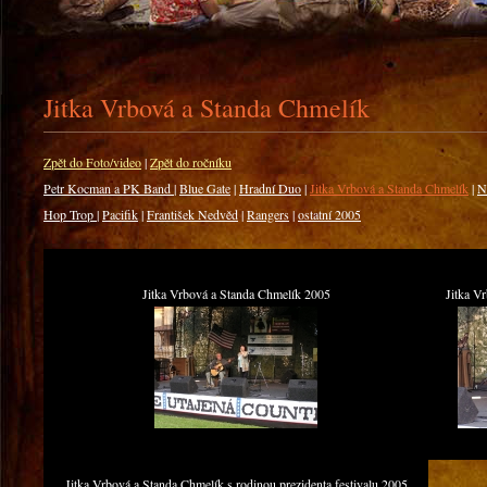
Jitka Vrbová a Standa Chmelík
Zpět do Foto/video
|
Zpět do ročníku
Petr Kocman a PK Band
|
Blue Gate
|
Hradní Duo
|
Jitka Vrbová a Standa Chmelík
|
N
Hop Trop
|
Pacifik
|
František Nedvěd
|
Rangers
|
ostatní 2005
Jitka Vrbová a Standa Chmelík 2005
Jitka V
Jitka Vrbová a Standa Chmelík s rodinou prezidenta festivalu 2005