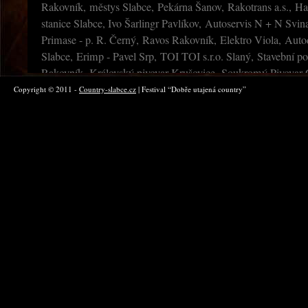
Rakovník, městys Slabce, Pekárna Šanov, Rakotrans a.s., Ha
stanice Slabce, Ivo Šarlingr Pavlíkov, Autoservis N + N Svin
Primase - p. R. Černý, Ravos Rakovník, Elektro Viola, Aut
Slabce, Erimp - Pavel Srp, TOI TOI s.r.o. Slaný, Stavební pod
Rakovník, Královský pivovar Krušovice, Soukromý Pivovar C
Frolík, Ing. Jiří Pergler Lubná, Tiskárna TUČEK, Varia graf
Copyright © 2011 -
Country-slabce.cz
| Festival “Dobře utajená country”
ČNES Rakovník