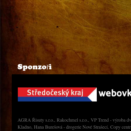
Sponzoři
AGRA Řisuty s.r.o., Rakochmel s.r.o., VP Trend - výroba dv
Kladno, Hana Burešová - drogerie Nové Strašecí, Copy cen