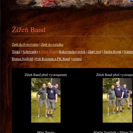
Žížeň Band
Zpět do Foto/video
|
Zpět do ročníku
Tuláci
|
Schovanky
|
Žížeň Band
|
Rakovnickej potok
|
Zlatý orel
|
Jindra Kejak
|
Nápla
Honza Nedvěd
|
Petr Kocman a PK Band
|
ostatní
Žížeň Band před vystoupením
Žížeň Band před vystoup
Míra Tovara
Martin Vostárek s Mírou T