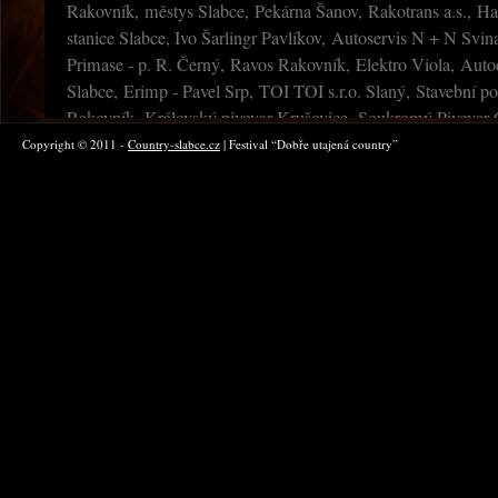
Rakovník, městys Slabce, Pekárna Šanov, Rakotrans a.s., Ha
stanice Slabce, Ivo Šarlingr Pavlíkov, Autoservis N + N Svin
Primase - p. R. Černý, Ravos Rakovník, Elektro Viola, Aut
Slabce, Erimp - Pavel Srp, TOI TOI s.r.o. Slaný, Stavební pod
Rakovník, Královský pivovar Krušovice, Soukromý Pivovar C
Frolík, Ing. Jiří Pergler Lubná, Tiskárna TUČEK, Varia graf
Copyright © 2011 -
Country-slabce.cz
| Festival “Dobře utajená country”
ČNES Rakovník