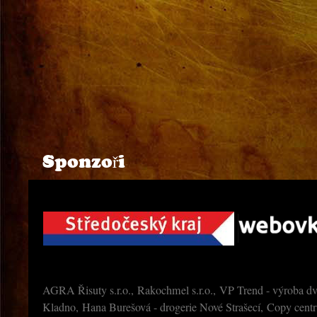
Sponzoři
AGRA Řisuty s.r.o., Rakochmel s.r.o., VP Trend - výroba dv
Kladno, Hana Burešová - drogerie Nové Strašecí, Copy cen