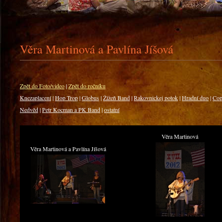
Věra Martinová a Pavlína Jíšová
Zpět do Foto/video
|
Zpět do ročníku
Knezaplacení
|
Hop Trop
|
Globus
|
Žížeň Band
|
Rakovnickej potok
|
Hradní duo
|
Co
Nedvěd
|
Petr Kocman a PK Band
|
ostatní
Věra Martinová
Věra Martinová a Pavlína Jíšová