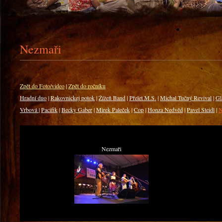
Nezmaři
Zpět do Foto/video
|
Zpět do ročníku
Hradní duo
|
Rakovnickej potok
|
Žížeň Band
|
Přelet M.S.
|
Michal Tučný Revival
|
Gl
Vrbová
|
Pacifik
|
Becky Gaber
|
Mirek Paleček
|
Cop
|
Honza Nedvěd
|
Pavel Steidl
|
N
Nezmaři