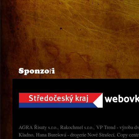
Sponzoři
AGRA Řisuty s.r.o., Rakochmel s.r.o., VP Trend - výroba dv
Kladno, Hana Burešová - drogerie Nové Strašecí, Copy cen