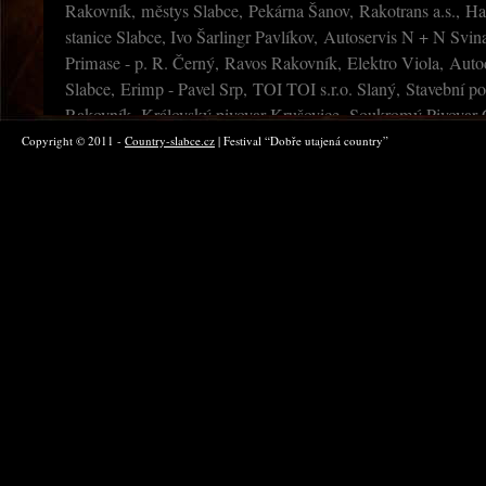
Rakovník, městys Slabce, Pekárna Šanov, Rakotrans a.s., Ha
stanice Slabce, Ivo Šarlingr Pavlíkov, Autoservis N + N Svin
Primase - p. R. Černý, Ravos Rakovník, Elektro Viola, Aut
Slabce, Erimp - Pavel Srp, TOI TOI s.r.o. Slaný, Stavební pod
Rakovník, Královský pivovar Krušovice, Soukromý Pivovar C
Frolík, Ing. Jiří Pergler Lubná, Tiskárna TUČEK, Varia graf
Copyright © 2011 -
Country-slabce.cz
| Festival “Dobře utajená country”
ČNES Rakovník