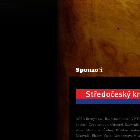
Sponzoři
AGRA Řisuty s.r.o., Rakochmel s.r.o., VP T
Strašecí, Copy centrum Cafourek Rakovník, 
stanice Slabce, Ivo Šarlingr Pavlíkov, Auto
Rakovník, Elektro Viola, Autodoprava Milan