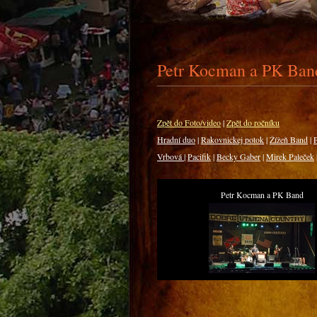
Petr Kocman a PK Ban
Zpět do Foto/video
|
Zpět do ročníku
Hradní duo
|
Rakovnickej potok
|
Žížeň Band
|
P
Vrbová
|
Pacifik
|
Becky Gaber
|
Mirek Paleček
Petr Kocman a PK Band