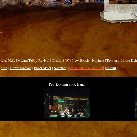
d
řelet M.S.
|
Michal Tučný Revival
|
Gladly S.W.
|
New Rebels
|
Náplava
|
Taxmeni
|
Jindra Kej
|
Cop
|
Honza Nedvěd
|
Pavel Steidl
|
Nezmaři
|
Petr Kocman a PK Band
|
ostatní
Petr Kocman a PK Band