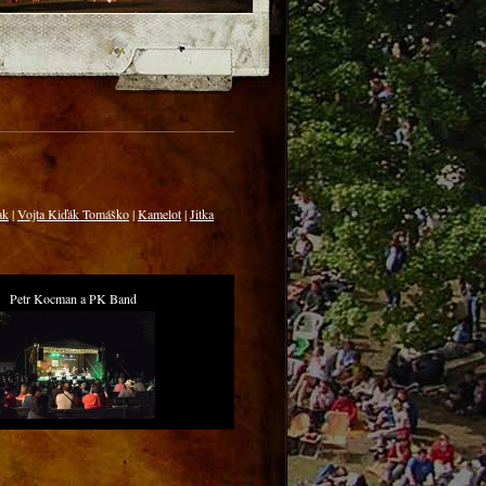
ak
|
Vojta Kiďák Tomáško
|
Kamelot
|
Jitka
Petr Kocman a PK Band