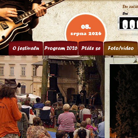
Do začá
08.
srpna 2026
O festivalu
Program 2026
Ptáte se
Foto/video