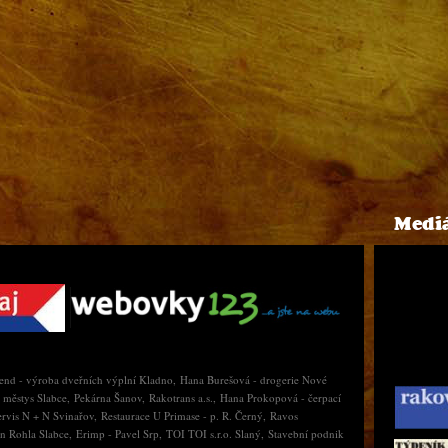
Mediá
rend - výroba dveřních výplní Kladno, Hana Burešová - drogerie Nové
městys Slabce, Pekárna Šanov, Rakotrans a.s., Hana Prokopová - čerpací
servis N + N Svinařov, Restaurace U Primase - p. R. Černý, Ravos
 Rohla Slabce, Erimp - Pavel Srp, TOI TOI s.r.o. Slaný, Stavební podnik